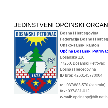
JEDINSTVENI OPĆINSKI ORGA
Bosna i Hercegovina
Federacija Bosne i Herce
Unsko-sanski kanton
Općina Bosanski Petrova
Bosanska 110,
77250, Bosanski Petrovac
Bosna i Hercegovina
ID broj:
4263145770004
tel:
037/883-570 (centrala)
fax:
037/881-012
e-mail:
opcinabp@bih.net.b