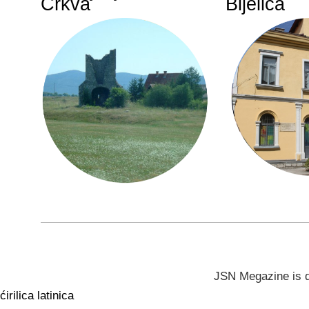
Crkva
Bijelića
JSN Megazine is 
ćirilica
latinica