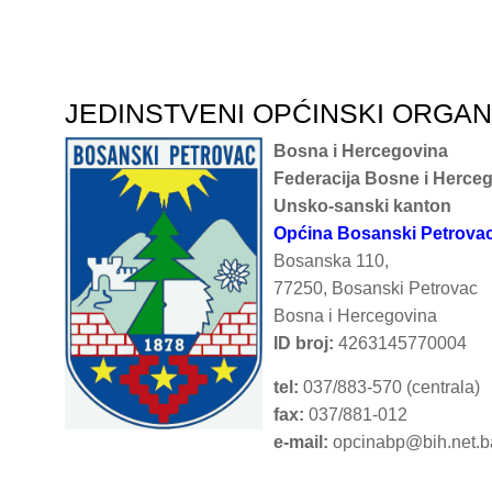
JEDINSTVENI OPĆINSKI ORGA
Bosna i Hercegovina
Federacija Bosne i Herce
Unsko-sanski kanton
Općina Bosanski Petrova
Bosanska 110,
77250, Bosanski Petrovac
Bosna i Hercegovina
ID broj:
4263145770004
tel:
037/883-570 (centrala)
fax:
037/881-012
e-mail:
opcinabp@bih.net.b