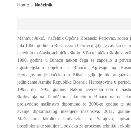
Home
Načelnik
Mahmut Jukić, načelnik Općine Bosanski Petrovac, rođen j
jula 1966. godine u Bosanskom Petrovcu gdje je završio osn
i srednju mašinsko-tehničku školu. Višu tehničku školu završi
1990. godine u Bihaću nakon čega se zaposlio u priva
ugostiteljskom objektu u Bihaću. Agresiju na Bos
Hercegovinu je dočekao u Bihaću gdje je bio angažov
jedinicama Armije Republike Bosne i Hercegovine u period
1992. do 1995. godine. Nakon završetka rata u nast
školovanja na Tehničkom fakultetu u Bihaću na odsjek
proizvodno mašinstvo dipomirao je 2000-te godine te st
zvanje diplomiranog inženjera mašinstva. 2011. godin
Mašinskom fakultetu Univerziteta u Sarajevu, upisa
postdiplomske studije na odsjeku za procesnu tehniku i okoli