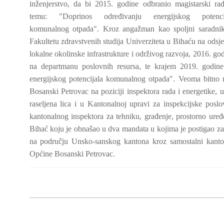
inženjerstvo, da bi 2015. godine odbranio magistarski ra
temu: "Doprinos određivanju energijskog potencij
komunalnog otpada". Kroz angažman kao spoljni saradni
Fakultetu zdravstvenih studija Univerziteta u Bihaću na odsje
lokalne okolinske infrastrukture i održivog razvoja, 2016. go
na departmanu poslovnih resursa, te krajem 2019. godine 
energijskog potencijala komunalnog otpada". Veoma bitno 
Bosanski Petrovac na poziciji inspektora rada i energetike, 
raseljena lica i u Kantonalnoj upravi za inspekcijske posl
kantonalnog inspektora za tehniku, građenje, prostorno uređe
Bihać koju je obnašao u dva mandata u kojima je postigao zavi
na području Unsko-sanskog kantona kroz samostalni kanto
Općine Bosanski Petrovac.