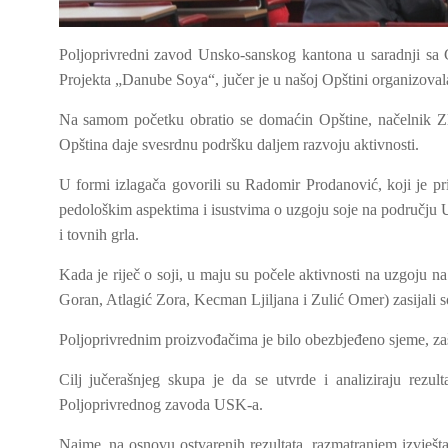
Poljoprivredni zavod Unsko-sanskog kantona u saradnji s
Projekta „Danube Soya“, jučer je u našoj Opštini organizoval
Na samom početku obratio se domaćin Opštine, načelnik Zlat
Opština daje svesrdnu podršku daljem razvoju aktivnosti.
U formi izlagača govorili su Radomir Prodanović, koji je 
pedološkim aspektima i isustvima o uzgoju soje na području U
i tovnih grla.
Kada je riječ o soji, u maju su počele aktivnosti na uzgoju n
Goran, Atlagić Zora, Kecman Ljiljana i Zulić Omer) zasijali
Poljoprivrednim proizvođačima je bilo obezbjeđeno sjeme, zašt
Cilj jučerašnjeg skupa je da se utvrde i analiziraju rezu
Poljoprivrednog zavoda USK-a.
Naime, na osnovu ostvarenih rezultata, razmatranjem izvješt