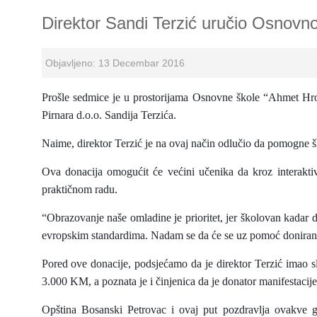
Direktor Sandi Terzić uručio Osnovnoj
Objavljeno: 13 Decembar 2016
Prošle sedmice je u prostorijama Osnovne škole “Ahmet Hrom
Pirnara d.o.o. Sandija Terzića.
Naime, direktor Terzić je na ovaj način odlučio da pomogne š
Ova donacija omogućit će većini učenika da kroz interakti
praktičnom radu.
“Obrazovanje naše omladine je prioritet, jer školovan kadar do
evropskim standardima. Nadam se da će se uz pomoć doniranih t
Pored ove donacije, podsjećamo da je direktor Terzić imao s
3.000 KM, a poznata je i činjenica da je donator manifestacij
Opština Bosanski Petrovac i ovaj put pozdravlja ovakve ge