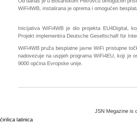
Od danas je u Bosanskom Petrovcu omogućen pristup b
WiFi4WB, instalirana je oprema i omogućen besplat
Inicijativa WiFi4WB je dio projekta EU4Digital, k
Projekt implementira Deutsche Gesellschaft für Int
WiFi4WB pruža besplatne javne WiFi pristupne točk
nadovezuje na uspjeh programa WiFi4EU, koji je os
9000 općina Evropske unije.
JSN Megazine is 
ćirilica
latinica