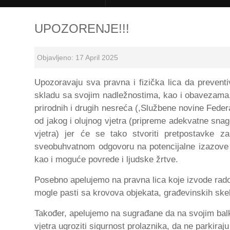
UPOZORENJE!!!
Objavljeno: 17 April 2025
Upozoravaju sva pravna i fizička lica da preventiv
skladu sa svojim nadležnostima, kao i obavezama, 
prirodnih i drugih nesreća (,Službene novine Feder
od jakog i olujnog vjetra (pripreme adekvatne snag
vjetra) jer će se tako stvoriti pretpostavke z
sveobuhvatnom odgovoru na potencijalne izazove i p
kao i moguće povrede i ljudske žrtve.
Posebno apelujemo na pravna lica koje izvode radov
mogle pasti sa krovova objekata, građevinskih skela 
Također, apelujemo na sugrađane da na svojim balko
vjetra ugroziti sigurnost prolaznika, da ne parkiraju 