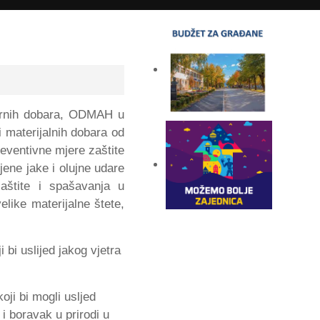
ulturnih dobara, ODMAH u
 materijalnih dobara od
reventivne mjere zaštite
jene jake i olujne udare
zaštite i spašavanja u
like materijalne štete,
bi uslijed jakog vjetra
ji bi mogli usljed
 i boravak u prirodi u