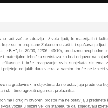
no radi zaštite zdravlja i života ljudi, te materijalih i k
koje su im propisane Zakonom o zaštiti i spašavanju ljudi i
acije BiH", br. 39/03, 22/06 i 43/10), preduzmu neophodne p
e i materijalno-tehnička sredstava za brzi odgovor na najavl
a efikasnije i brže reagovanje svih subjekata sistema 
rijetnje od jakih dara vjetra, a samim tim će se izbjeći ve
e na građevinskim objektima da ne ostavljaju predmete koji 
i sl. i time ugroziti sigurnost prolaznika.
nima i drugim otvoreni prostorima ne ostavljaju predmete ko
svoja vozila u blizini velikih stabala, te da izbjegavaju izlete