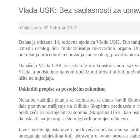
Vlada USK: Bez saglasnosti za upra
Objavljeno: 03 Februar 2017
Danas je održana 14. redovna sjednica Vlade USK. Dio ranijeg
između ostalog tiču funkcionisanja rukovodnih organa 
pokretanja procedure imenovanja kantonalnog pravobranioca
Današnja Vlada USK zasjedala je u rekonstruisanom sazivu.U 
Vlada, a podsjetimo naredni opći izbori trebali bi biti održ
ništa ne mijenjaju.
Uskladiti propise sa postojećim zakonima
Neka od važnijih pitanja sa kojima su se danas bavili čla
dala pozitivno mišljenje na Odluku Skupštine preduzeća o i
preduzeća sa postojećim zakonima .Skupština USK ,kao osni
da uskladi svoje propise što nije,tvrdi premijer, učinjeno .
Javne institucije,ustanove i preduzeća suočavaju se sa 
omogućuje subjektima koji učestvuju u ovom procesu stalno