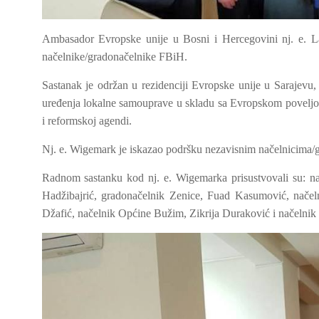
Ambasador Evropske unije u Bosni i Hercegovini nj. e. L
načelnike/gradonačelnike FBiH.
Sastanak je održan u rezidenciji Evropske unije u Sarajevu,
uređenja lokalne samouprave u skladu sa Evropskom poveljom 
i reformskoj agendi.
Nj. e. Wigemark je iskazao podršku nezavisnim načelnicima/
Radnom sastanku kod nj. e. Wigemarka prisustvovali su: n
Hadžibajrić, gradonačelnik Zenice, Fuad Kasumović, nač
Džafić, načelnik Općine Bužim, Zikrija Duraković i načelnik