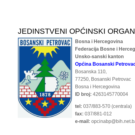
JEDINSTVENI OPĆINSKI ORGA
Bosna i Hercegovina
Federacija Bosne i Herce
Unsko-sanski kanton
Općina Bosanski Petrova
Bosanska 110,
77250, Bosanski Petrovac
Bosna i Hercegovina
ID broj:
4263145770004
tel:
037/883-570 (centrala)
fax:
037/881-012
e-mail:
opcinabp@bih.net.b